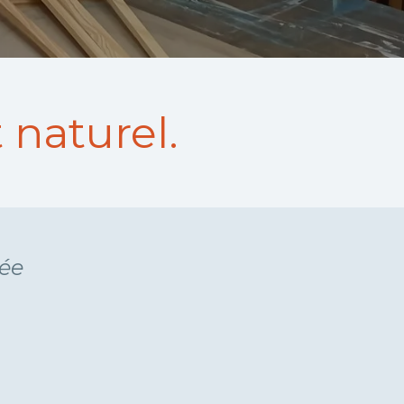
 naturel.
iée