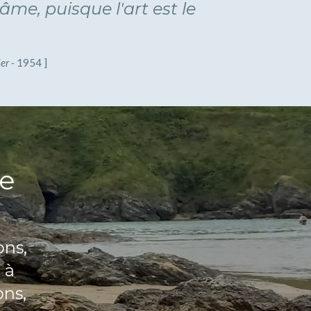
âme, puisque l'art est le
er -
1954 ]
re
ons,
 à
ons,