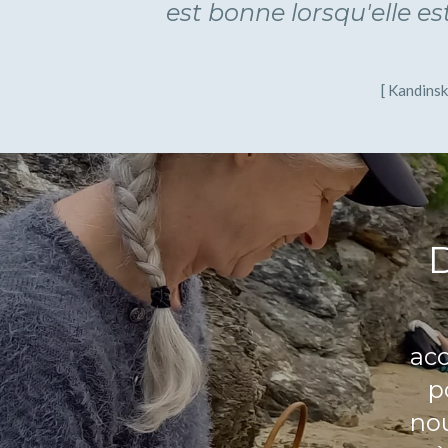
est bonne lorsqu'elle es
[ Kandinsk
D
acc
p
nou