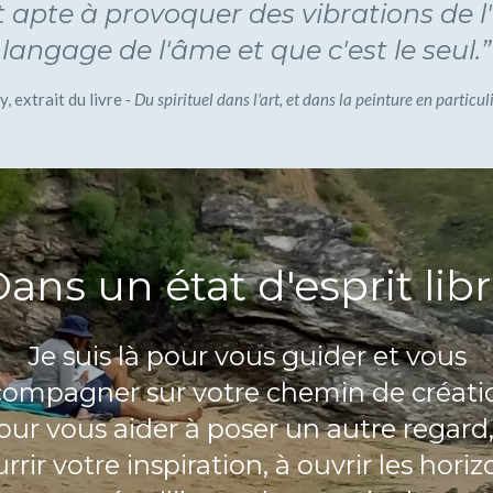
t apte à provoquer des vibrations de l'
langage de l'âme et que c'est le seul.”
y, extrait du livre
- Du spirituel dans l'art, et dans la peinture en particuli
ans un état d'esprit lib
Je suis là pour vous guider et vous
ompagner sur votre chemin de créati
our vous aider à poser un autre regard,
rrir votre inspiration, à ouvrir les horiz